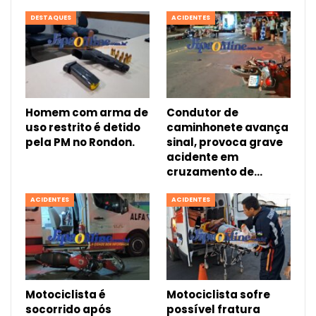
DESTAQUES
ACIDENTES
Homem com arma de
Condutor de
uso restrito é detido
caminhonete avança
pela PM no Rondon.
sinal, provoca grave
acidente em
cruzamento de…
ACIDENTES
ACIDENTES
Motociclista é
Motociclista sofre
socorrido após
possível fratura