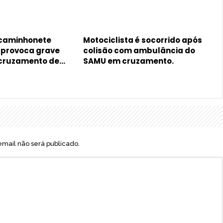
 caminhonete
Motociclista é socorrido após
, provoca grave
colisão com ambulância do
 cruzamento de…
SAMU em cruzamento.
mail não será publicado.