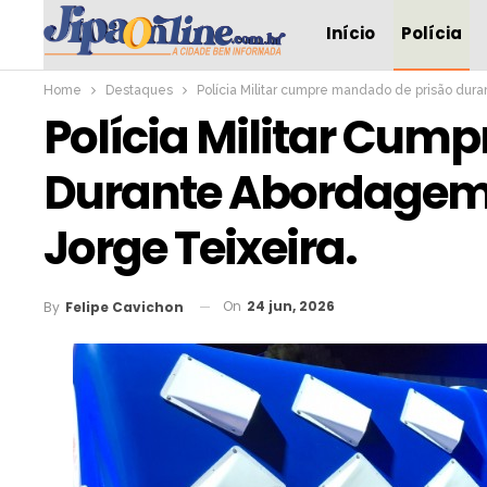
Início
Polícia
Home
Destaques
Polícia Militar cumpre mandado de prisão dura
Polícia Militar Cum
Durante Abordagem 
Jorge Teixeira.
On
24 jun, 2026
By
Felipe Cavichon