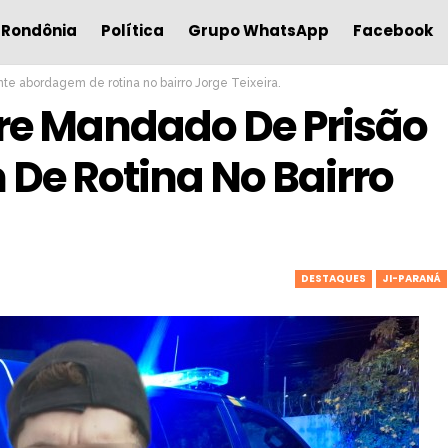
Rondônia
Política
Grupo WhatsApp
Facebook
nte abordagem de rotina no bairro Jorge Teixeira.
pre Mandado De Prisão
De Rotina No Bairro
DESTAQUES
JI-PARANÁ