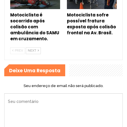
Motociclista é
Motociclista sofre
socorrido após
possível fratura
colisão com
exposta após colisão
ambulância do SAMU
frontal na Av. Brasil.
em cruzamento.
PREV
NEXT
Deixe Uma Resposta
Seu endereço de email não será publicado.