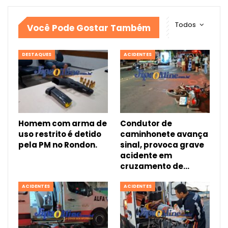
Todos
Você Pode Gostar Também
DESTAQUES
ACIDENTES
Homem com arma de
Condutor de
uso restrito é detido
caminhonete avança
pela PM no Rondon.
sinal, provoca grave
acidente em
cruzamento de…
ACIDENTES
ACIDENTES