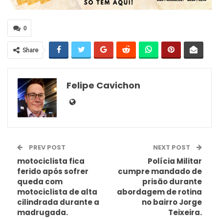
0
Share
Felipe Cavichon
PREV POST
NEXT POST
motociclista fica
Polícia Militar
ferido após sofrer
cumpre mandado de
queda com
prisão durante
motociclista de alta
abordagem de rotina
cilindrada durante a
no bairro Jorge
madrugada.
Teixeira.