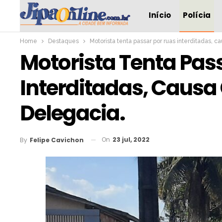
Início
Polícia
Home
Destaques
Motorista tenta passar por ruas interditadas, 
Motorista Tenta Pas
Interditadas, Causa
Delegacia.
On
23 jul, 2022
By
Felipe Cavichon