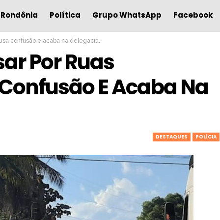
Rondônia
Política
Grupo WhatsApp
Facebook
causa confusão e acaba na delegacia.
sar Por Ruas
 Confusão E Acaba Na
DESTAQUES
POLÍCIA