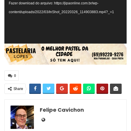
Fazer download do arquivo: https://jipaonline.com.br/wp-
content/uploads/2022/03/InShot_20220326_114903883.mp4?_=1
0
Share
Felipe Cavichon