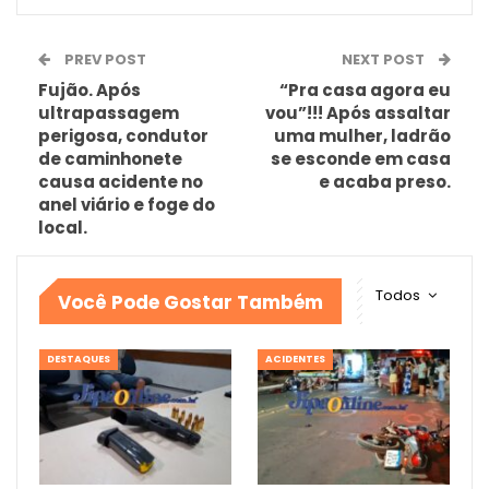
PREV POST
NEXT POST
Fujão. Após
“Pra casa agora eu
ultrapassagem
vou”!!! Após assaltar
perigosa, condutor
uma mulher, ladrão
de caminhonete
se esconde em casa
causa acidente no
e acaba preso.
anel viário e foge do
local.
Todos
Você Pode Gostar Também
DESTAQUES
ACIDENTES