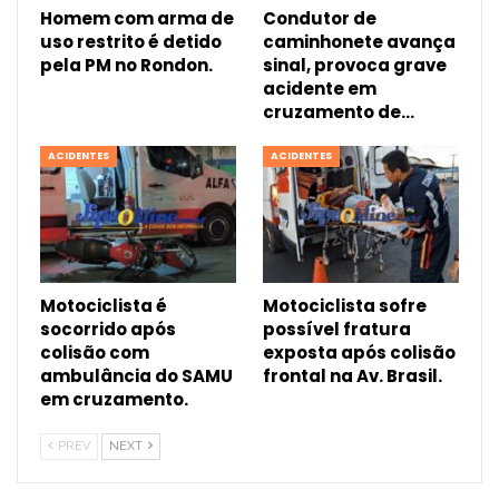
Homem com arma de
Condutor de
uso restrito é detido
caminhonete avança
pela PM no Rondon.
sinal, provoca grave
acidente em
cruzamento de…
ACIDENTES
ACIDENTES
Motociclista é
Motociclista sofre
socorrido após
possível fratura
colisão com
exposta após colisão
ambulância do SAMU
frontal na Av. Brasil.
em cruzamento.
PREV
NEXT