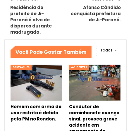
Residência do
Afonso Cândido
prefeito de Ji-
conquista prefeitura
Paraná é alvo de
de Ji-Paraná.
disparos durante
madrugada.
Todos
Você Pode Gostar Também
DESTAQUES
ACIDENTES
Homem com arma de
Condutor de
uso restrito é detido
caminhonete avança
pela PM no Rondon.
sinal, provoca grave
acidente em