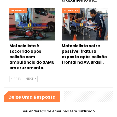
cruzamento de…
ACIDENTES
ACIDENTES
Motociclista é
Motociclista sofre
socorrido após
possível fratura
colisão com
exposta após colisão
ambulância do SAMU
frontal na Av. Brasil.
em cruzamento.
PREV
NEXT
Deixe Uma Resposta
Seu endereço de email não será publicado.