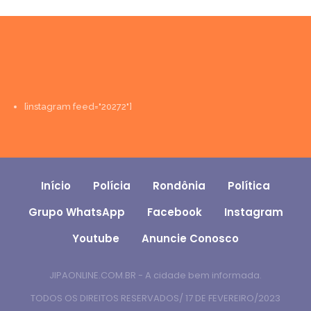
[instagram feed="20272"]
Início
Polícia
Rondônia
Política
Grupo WhatsApp
Facebook
Instagram
Youtube
Anuncie Conosco
JIPAONLINE.COM.BR - A cidade bem informada.
TODOS OS DIREITOS RESERVADOS/ 17 DE FEVEREIRO/2023