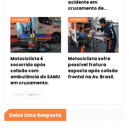
acidente em
cruzamento de…
ACIDENTES
ACIDENTES
Motociclista é
Motociclista sofre
socorrido após
possível fratura
colisão com
exposta após colisão
ambulância do SAMU
frontal na Av. Brasil.
em cruzamento.
PREV
NEXT
Deixe Uma Resposta