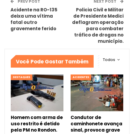
PREV POST
NEXT POST
Acidente na RO-135
Policia Civil e Militar
deixa uma vítima
de Presidente Medici
fatal outro
deflagram operação
gravemente ferido
para combater
tráfico de drogas no
município.
Todos
Você Pode Gostar Também
DESTAQUES
ACIDENTES
Homem com arma de
Condutor de
uso restrito é detido
caminhonete avança
pela PM no Rondon.
sinal, provoca grave