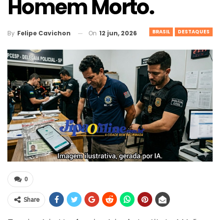
Homem Morto.
BRASIL
DESTAQUES
On
12 jun, 2026
By
Felipe Cavichon
0
Share