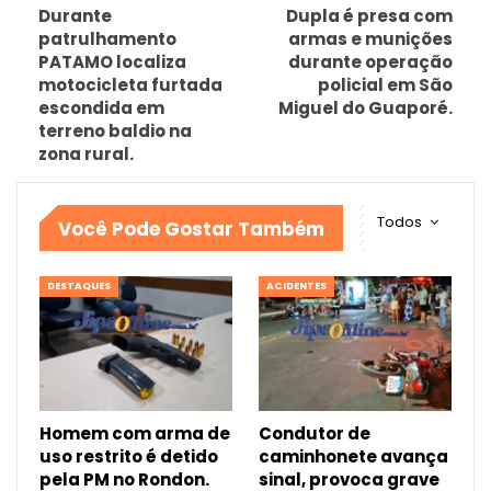
Durante
Dupla é presa com
patrulhamento
armas e munições
PATAMO localiza
durante operação
motocicleta furtada
policial em São
escondida em
Miguel do Guaporé.
terreno baldio na
zona rural.
Todos
Você Pode Gostar Também
DESTAQUES
ACIDENTES
Homem com arma de
Condutor de
uso restrito é detido
caminhonete avança
pela PM no Rondon.
sinal, provoca grave