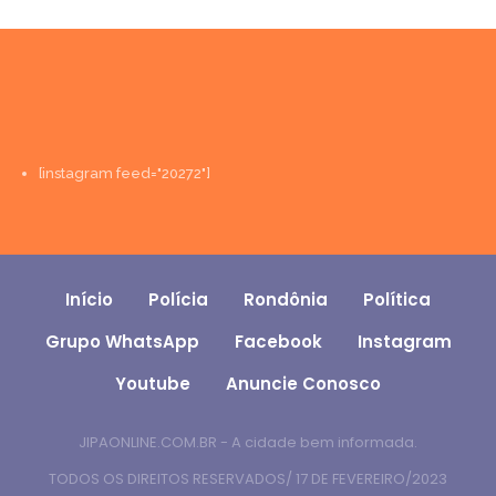
[instagram feed="20272"]
Início
Polícia
Rondônia
Política
Grupo WhatsApp
Facebook
Instagram
Youtube
Anuncie Conosco
JIPAONLINE.COM.BR - A cidade bem informada.
TODOS OS DIREITOS RESERVADOS/ 17 DE FEVEREIRO/2023