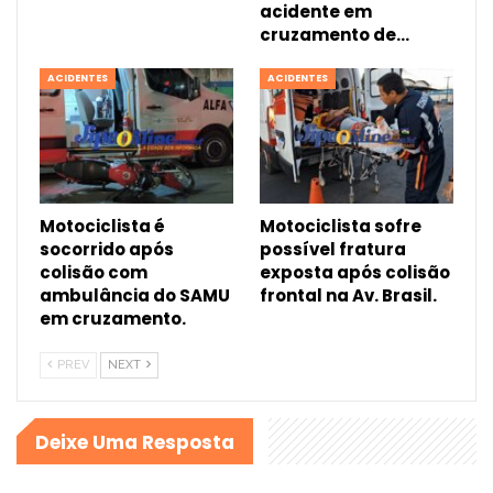
acidente em
cruzamento de…
ACIDENTES
ACIDENTES
Motociclista é
Motociclista sofre
socorrido após
possível fratura
colisão com
exposta após colisão
ambulância do SAMU
frontal na Av. Brasil.
em cruzamento.
PREV
NEXT
Deixe Uma Resposta