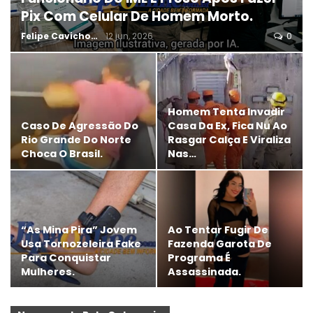
Pix Com Celular De Homem Morto.
Felipe Cavichon
12 jun, 2026
0
Homem Tenta Invadir
Caso De Agressão Do
Casa Da Ex, Fica Nu Ao
Rio Grande Do Norte
Rasgar Calça E Viraliza
Choca O Brasil.
Nas…
“As Mina Pira” Jovem
Ao Tentar Fugir De
Usa Tornozeleira Fake
Fazenda Garota De
Para Conquistar
Programa É
Mulheres.
Assassinada.