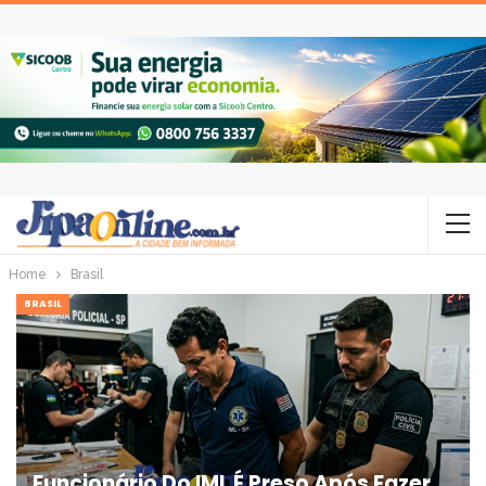
Home
Brasil
BRASIL
Funcionário Do IML É Preso Após Fazer