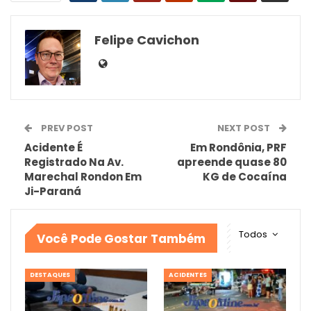
Felipe Cavichon
PREV POST
NEXT POST
Acidente É
Em Rondônia, PRF
Registrado Na Av.
apreende quase 80
Marechal Rondon Em
KG de Cocaína
Ji-Paraná
Todos
Você Pode Gostar Também
DESTAQUES
ACIDENTES