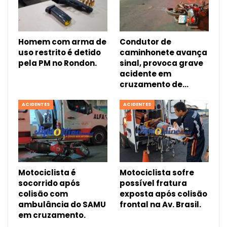
Homem com arma de
Condutor de
uso restrito é detido
caminhonete avança
pela PM no Rondon.
sinal, provoca grave
acidente em
cruzamento de…
ACIDENTES
ACIDENTES
Motociclista é
Motociclista sofre
socorrido após
possível fratura
colisão com
exposta após colisão
ambulância do SAMU
frontal na Av. Brasil.
em cruzamento.