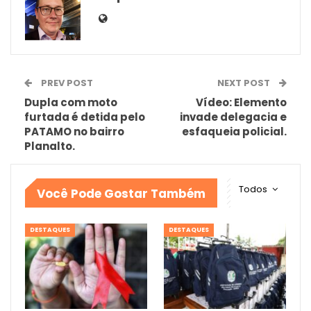
PREV POST
NEXT POST
Dupla com moto
Vídeo: Elemento
furtada é detida pelo
invade delegacia e
PATAMO no bairro
esfaqueia policial.
Planalto.
Todos
Você Pode Gostar Também
DESTAQUES
DESTAQUES