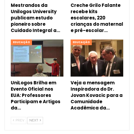
Mestrandos da
Creche Grilo Falante
Unilogos University
recebe kits
publicam estudo
escolares, 220
pioneiro sobre
crianças do maternal
Cuidado Integral a…
e pré-escolar…
EDUCAÇÃO
EDUCAÇÃO
UniLogos Brilha em
Veja a mensagem
Evento Oficial nos
Inspiradora do Dr.
EUA: Professores
Jovan Kovacic para a
Participam e Artigos
Comunidade
da…
Acadêmica da…
PREV
NEXT