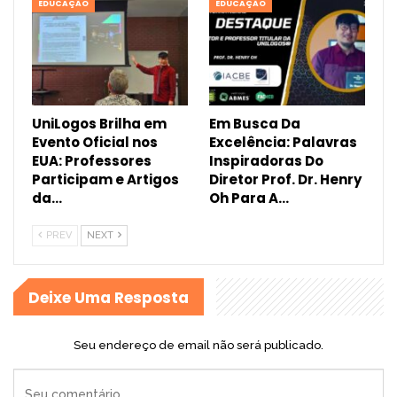
EDUCAÇÃO
EDUCAÇÃO
UniLogos Brilha em
Em Busca Da
Evento Oficial nos
Excelência: Palavras
EUA: Professores
Inspiradoras Do
Participam e Artigos
Diretor Prof. Dr. Henry
da…
Oh Para A…
PREV
NEXT
Deixe Uma Resposta
Seu endereço de email não será publicado.