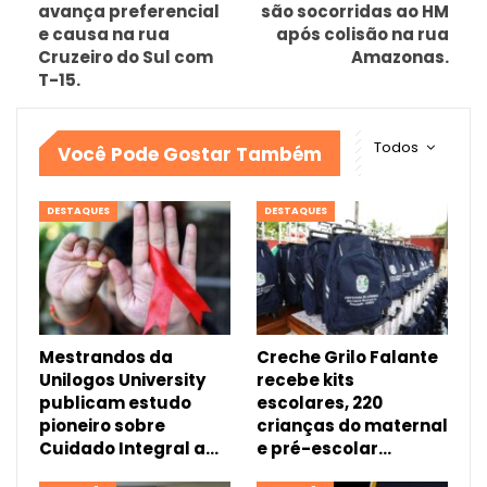
avança preferencial
são socorridas ao HM
e causa na rua
após colisão na rua
Cruzeiro do Sul com
Amazonas.
T-15.
Todos
Você Pode Gostar Também
DESTAQUES
DESTAQUES
Mestrandos da
Creche Grilo Falante
Unilogos University
recebe kits
publicam estudo
escolares, 220
pioneiro sobre
crianças do maternal
Cuidado Integral a…
e pré-escolar…