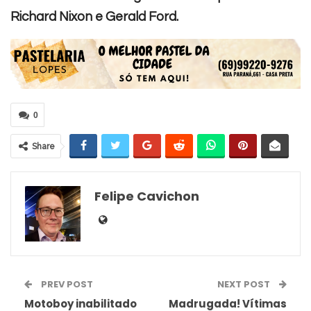
Richard Nixon e Gerald Ford.
0
Share
Felipe Cavichon
PREV POST
NEXT POST
Motoboy inabilitado
Madrugada! Vítimas