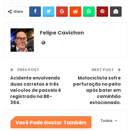
Share
Felipe Cavichon
PREV POST
NEXT POST
Acidente envolvendo
Motociclista sofre
duas carretas e três
perfuração no peito
veículos de passeio é
após bater em
registrado na BR-
caminhão
364.
estacionado.
Todos
Você Pode Gostar Também