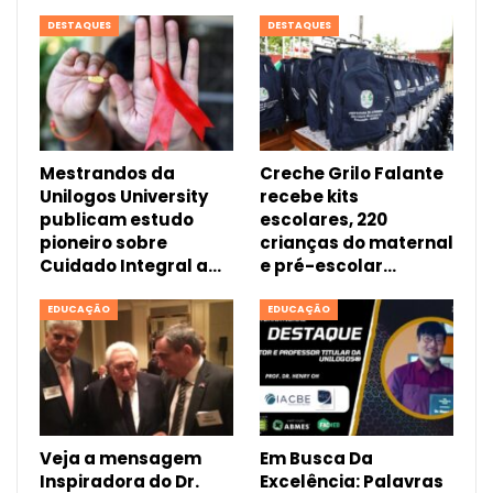
DESTAQUES
DESTAQUES
Mestrandos da
Creche Grilo Falante
Unilogos University
recebe kits
publicam estudo
escolares, 220
pioneiro sobre
crianças do maternal
Cuidado Integral a…
e pré-escolar…
EDUCAÇÃO
EDUCAÇÃO
Veja a mensagem
Em Busca Da
Inspiradora do Dr.
Excelência: Palavras