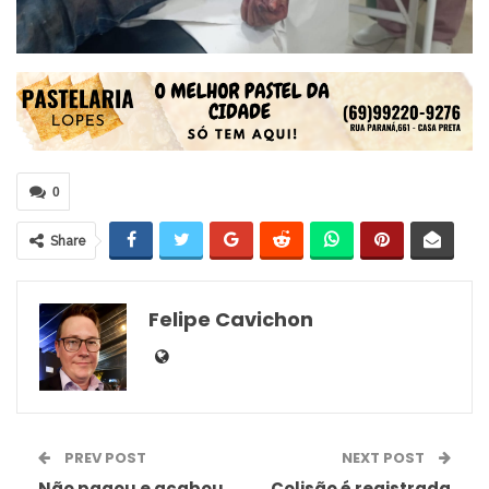
0
Share
Felipe Cavichon
PREV POST
NEXT POST
Não pagou e acabou
Colisão é registrada