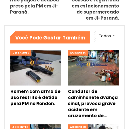
preso pela PM em Ji-
em estacionamento
Paraná.
de supermercado
em Ji-Paraná.
Todos
Você Pode Gostar Também
DESTAQUES
ACIDENTES
Homem com arma de
Condutor de
uso restrito é detido
caminhonete avança
pela PM no Rondon.
sinal, provoca grave
acidente em
cruzamento de…
ACIDENTES
ACIDENTES