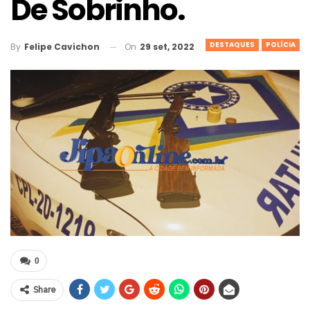
De Sobrinho.
DESTAQUES
POLÍCIA
On
29 set, 2022
By
Felipe Cavichon
0
Share