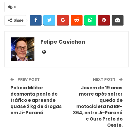
0
Share
Felipe Cavichon
PREV POST
NEXT POST
Polícia Militar
Jovem de 19 anos
desmonta ponto de
morre após sofrer
tráfico e apreende
queda de
quase 2 kg de drogas
motocicleta na BR-
em Ji-Paraná.
364, entre Ji-Paraná
e Ouro Preto do
Oeste.