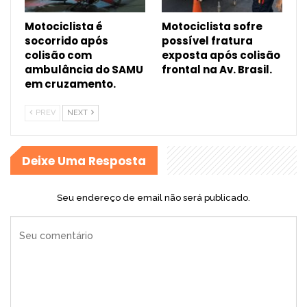
Motociclista é
Motociclista sofre
socorrido após
possível fratura
colisão com
exposta após colisão
ambulância do SAMU
frontal na Av. Brasil.
em cruzamento.
PREV
NEXT
Deixe Uma Resposta
Seu endereço de email não será publicado.