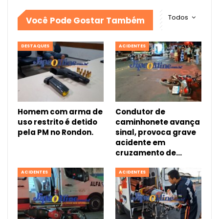
Todos
Você Pode Gostar Também
DESTAQUES
ACIDENTES
Homem com arma de
Condutor de
uso restrito é detido
caminhonete avança
pela PM no Rondon.
sinal, provoca grave
acidente em
cruzamento de…
ACIDENTES
ACIDENTES