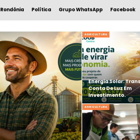
Rondônia
Política
Grupo WhatsApp
Facebook
AGRICULTURA
Energia Solar: Tran
Conta De Luz Em
Investimento.
AGRICULTURA