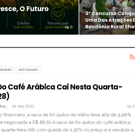
esce, O Futuro
3º Concurso Conque
Uma Das Atrações D
Rondônia Rural Sh
0
IDADES
DESTAQUES
Do Café Arábica Cai Nesta Quarta-
28)
Felipe Cavichon
28 dez, 2022
0
financeiro, a saca de 60 quilos do milho teve alta de 9,96%
é negociada a R$ 86,61 A saca de 60 quilos do café arábica
quarta-feira (28) com queda de 0,36% no preço e é vendida a