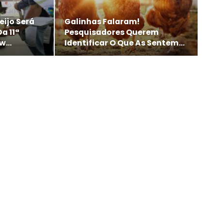
ijo Será
Galinhas Falaram!
a 11ª
Pesquisadores Querem
ow…
Identificar O Que As Sentem…