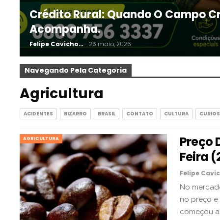
Crédito Rural: Quando O Campo Cr
Acompanha.
Felipe Cavichon
26 maio, 2026
Navegando Pela Categoria
Agricultura
ACIDENTES
BIZARRO
BRASIL
CONTATO
CULTURA
CURIOS
Preço 
AGRICULTURA
Feira (
No mercado 
no preço e 
começou a 