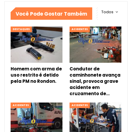
Todos
Você Pode Gostar Também
DESTAQUES
ACIDENTES
Homem com arma de
Condutor de
uso restrito é detido
caminhonete avança
pela PM no Rondon.
sinal, provoca grave
acidente em
cruzamento de…
ACIDENTES
ACIDENTES