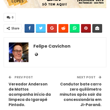
0
Share
Felipe Cavichon
PREV POST
NEXT POST
Vereador Anderson
Condutor bate carro
de Mattos
zero quilômetro
acompanha início da
minutos após sair da
limpeza do Igarapé
concessionária em
Pintado.
Ji-Paraná.