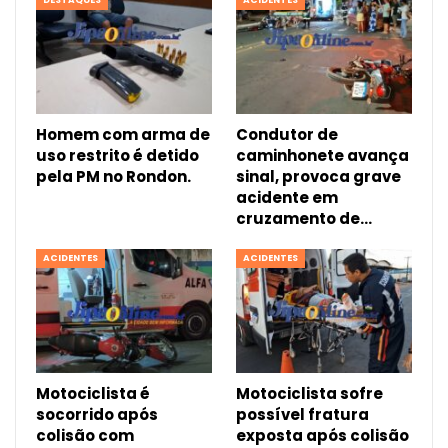
DESTAQUES
ACIDENTES
Homem com arma de
Condutor de
uso restrito é detido
caminhonete avança
pela PM no Rondon.
sinal, provoca grave
acidente em
cruzamento de…
ACIDENTES
ACIDENTES
Motociclista é
Motociclista sofre
socorrido após
possível fratura
colisão com
exposta após colisão