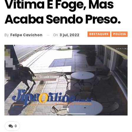
Vitima E Foge, Mas
Acaba Sendo Preso.
DESTAQUES
POLÍCIA
On
3 jul, 2022
By
Felipe Cavichon
0