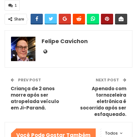
1
Share
Felipe Cavichon
PREV POST
NEXT POST
Criança de 2 anos
Apenado com
morre após ser
tornozeleira
atropelada veículo
eletrônica é
em Ji-Paraná.
socorrido após ser
esfaqueado.
Todos
Você Pode Gostar Também