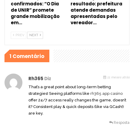
confirmados: “O Dia
resultado: prefeitura
de UNIR” promete
atende demandas
grande mobilização
apresentadas pelo
em…
vereador…
PREV
NEXT
1 Comentário
Rh365
Diz
11 meses atrás
That’s a great point about long-term betting
strategies! Seeing platforms like
rh365 app casino
offer 24/7 access really changes the game, doesn’t
it? Consistent play & quick deposits (like via GCash!)
are key.
Resposta