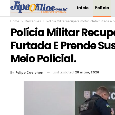
Início
Polícia
Home
Destaques
Polícia Militar recupera motocicleta furtada e 
Polícia Militar Recu
Furtada E Prende Su
Meio Policial.
Last updated
28 maio, 2026
By
Felipe Cavichon