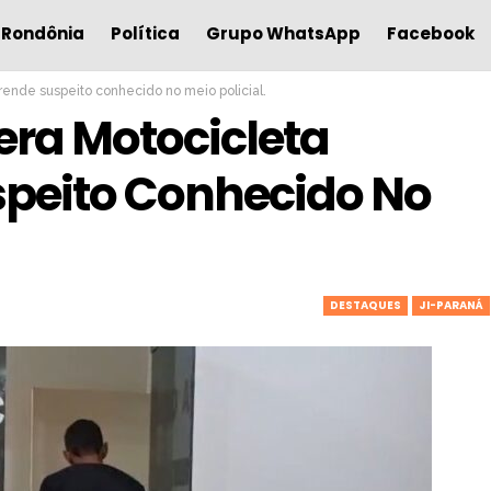
Rondônia
Política
Grupo WhatsApp
Facebook
prende suspeito conhecido no meio policial.
pera Motocicleta
speito Conhecido No
DESTAQUES
JI-PARANÁ