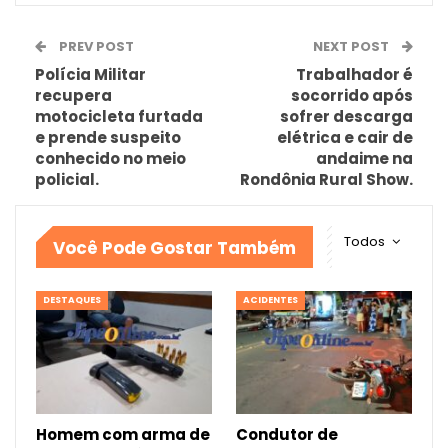
PREV POST
NEXT POST
Polícia Militar
Trabalhador é
recupera
socorrido após
motocicleta furtada
sofrer descarga
e prende suspeito
elétrica e cair de
conhecido no meio
andaime na
policial.
Rondônia Rural Show.
Todos
Você Pode Gostar Também
DESTAQUES
ACIDENTES
Homem com arma de
Condutor de