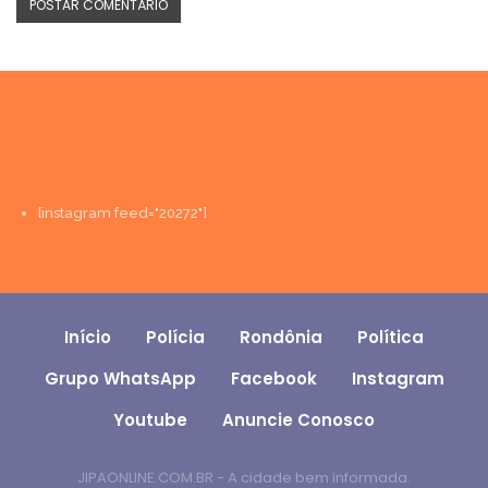
[instagram feed="20272"]
Início
Polícia
Rondônia
Política
Grupo WhatsApp
Facebook
Instagram
Youtube
Anuncie Conosco
JIPAONLINE.COM.BR - A cidade bem informada.