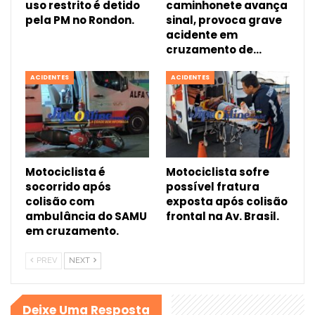
uso restrito é detido
caminhonete avança
pela PM no Rondon.
sinal, provoca grave
acidente em
cruzamento de…
ACIDENTES
ACIDENTES
Motociclista é
Motociclista sofre
socorrido após
possível fratura
colisão com
exposta após colisão
ambulância do SAMU
frontal na Av. Brasil.
em cruzamento.
PREV
NEXT
Deixe Uma Resposta