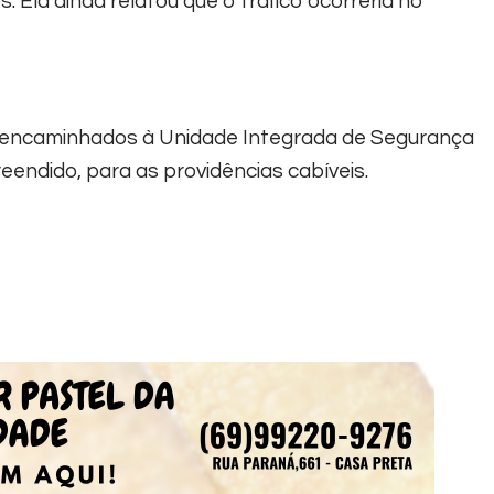
 Ela ainda relatou que o tráfico ocorreria no
m encaminhados à Unidade Integrada de Segurança
eendido, para as providências cabíveis.