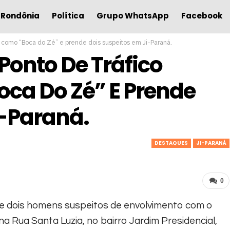
Rondônia
Política
Grupo WhatsApp
Facebook
do como “Boca do Zé” e prende dois suspeitos em Ji-Paraná.
 Ponto De Tráfico
ca Do Zé” E Prende
i-Paraná.
DESTAQUES
JI-PARANÁ
0
 de dois homens suspeitos de envolvimento com o
na Rua Santa Luzia, no bairro Jardim Presidencial,