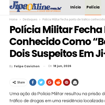
Início
Polícia
Home
Destaques
Polícia Militar fecha ponto de tráfico conheci
Polícia Militar Fecha
Conhecido Como “Bo
Dois Suspeitos Em J
On
18 jun, 2026
By
Felipe Cavichon
Share
Uma ação da Polícia Militar resultou na prisão
tráfico de drogas em uma residência localizada 