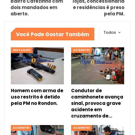
bairro Cafézinho com
lojas, concessionária
dois mandados em
e residências é preso
aberto.
pela PM.
Todos
Você Pode Gostar Também
DESTAQUES
ACIDENTES
Homem com arma de
Condutor de
uso restrito é detido
caminhonete avança
pela PM no Rondon.
sinal, provoca grave
acidente em
cruzamento de…
ACIDENTES
ACIDENTES