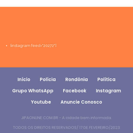
[instagram feed="20272"]
Início
Polícia
Rondônia
Política
Grupo WhatsApp
Facebook
Instagram
Youtube
Anuncie Conosco
JIPAONLINE.COM.BR - A cidade bem informada.
TODOS OS DIREITOS RESERVADOS/ 17 DE FEVEREIRO/2023