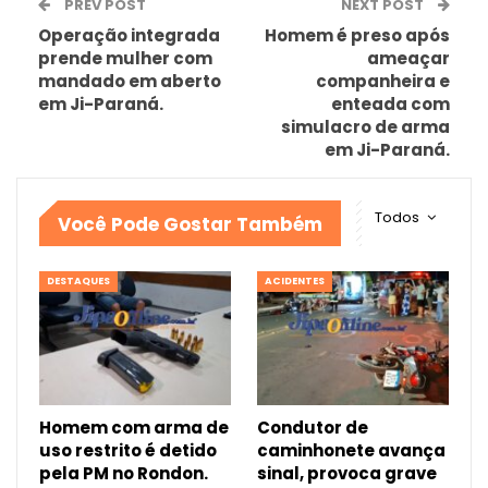
PREV POST
NEXT POST
Operação integrada
Homem é preso após
prende mulher com
ameaçar
mandado em aberto
companheira e
em Ji-Paraná.
enteada com
simulacro de arma
em Ji-Paraná.
Todos
Você Pode Gostar Também
DESTAQUES
ACIDENTES
Homem com arma de
Condutor de
uso restrito é detido
caminhonete avança
pela PM no Rondon.
sinal, provoca grave