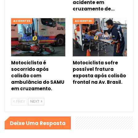
acidente em
cruzamento de…
ACIDENTES
ACIDENTES
Motociclista é
Motociclista sofre
socorrido após
possível fratura
colisão com
exposta após colisão
ambulância do SAMU
frontal na Av. Brasil.
em cruzamento.
PREV
NEXT
Deixe Uma Resposta