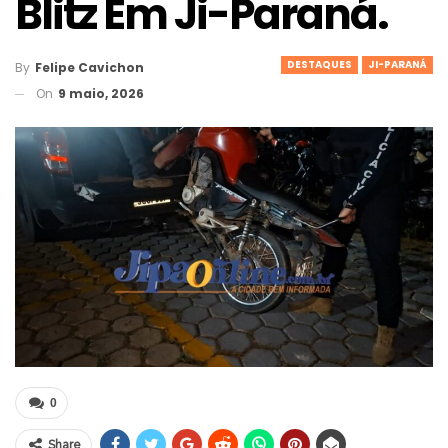
Blitz Em Ji-Paraná.
DESTAQUES
JI-PARANÁ
By
Felipe Cavichon
On
9 maio, 2026
0
Share