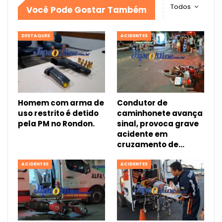
Todos
Você Pode Gostar Também
DESTAQUES
ACIDENTES
Homem com arma de
Condutor de
uso restrito é detido
caminhonete avança
pela PM no Rondon.
sinal, provoca grave
acidente em
cruzamento de…
ACIDENTES
ACIDENTES