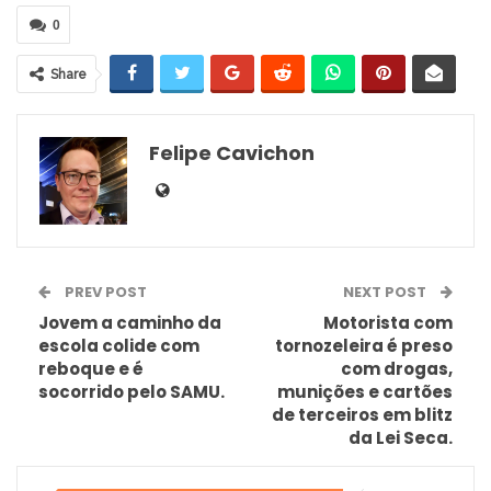
0
Share
Felipe Cavichon
PREV POST
NEXT POST
Jovem a caminho da
Motorista com
escola colide com
tornozeleira é preso
reboque e é
com drogas,
socorrido pelo SAMU.
munições e cartões
de terceiros em blitz
da Lei Seca.