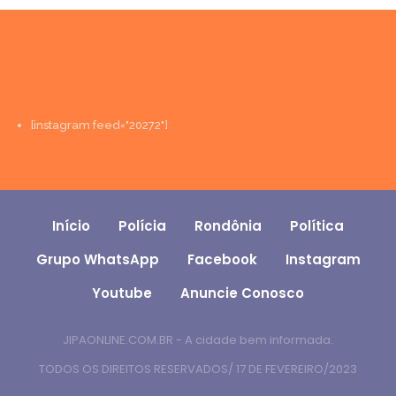
[instagram feed="20272"]
Início
Polícia
Rondônia
Política
Grupo WhatsApp
Facebook
Instagram
Youtube
Anuncie Conosco
JIPAONLINE.COM.BR - A cidade bem informada.
TODOS OS DIREITOS RESERVADOS/ 17 DE FEVEREIRO/2023