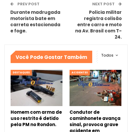
PREV POST
NEXT POST
Durante madrugada
Policia militar
motorista bate em
registra colisão
carreta estacionada
entre carro e moto
e foge.
na Av. Brasil com T-
24.
Todos
Você Pode Gostar Também
DESTAQUES
ACIDENTES
Homem com arma de
Condutor de
uso restrito é detido
caminhonete avança
pela PM no Rondon.
sinal, provoca grave
acidente em