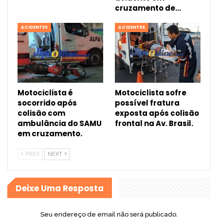
cruzamento de…
ACIDENTES
ACIDENTES
Motociclista é
Motociclista sofre
socorrido após
possível fratura
colisão com
exposta após colisão
ambulância do SAMU
frontal na Av. Brasil.
em cruzamento.
PREV
NEXT
Deixe Uma Resposta
Seu endereço de email não será publicado.