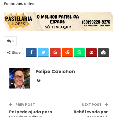
Fonte: Jaru online.
0
Share
Felipe Cavichon
PREV POST
NEXT POST
Pai pede ajuda para
Bebê levado por