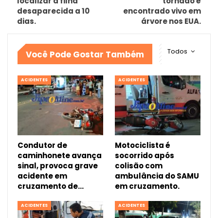
localizar a filha
tornado é
desaparecida a 10
encontrado vivo em
dias.
árvore nos EUA.
Todos
Você Pode Gostar Também
ACIDENTES
ACIDENTES
Condutor de
Motociclista é
caminhonete avança
socorrido após
sinal, provoca grave
colisão com
acidente em
ambulância do SAMU
cruzamento de…
em cruzamento.
ACIDENTES
ACIDENTES