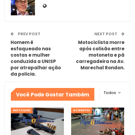
PREV POST
NEXT POST
Homem é
Motociclista morre
esfaqueado nas
após colisão entre
costas e mulher
motoneta e pá
conduzida a UNISP
carregadeira na Av.
por atrapalhar ação
Marechal Rondon.
da policia.
Todos
Você Pode Gostar Também
DESTAQUES
ACIDENTES