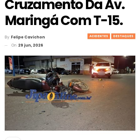
Cruzamento Da Av.
Maringá Com T-15.
ACIDENTES
DESTAQUES
By
Felipe Cavichon
On
29 jun, 2026