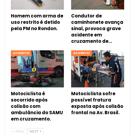
Homem com arma de
Condutor de
uso restrito é detido
caminhonete avança
pela PM no Rondon.
sinal, provoca grave
acidente em
cruzamento de…
ACIDENTES
ACIDENTES
Motociclista é
Motociclista sofre
socorrido após
possível fratura
colisão com
exposta após colisão
ambulância do SAMU
frontal na Av. Brasil.
em cruzamento.
PREV
NEXT