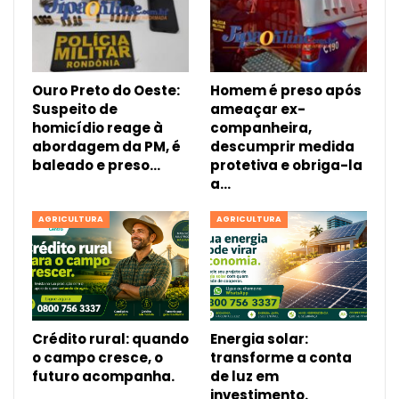
Ouro Preto do Oeste:
Homem é preso após
Suspeito de
ameaçar ex-
homicídio reage à
companheira,
abordagem da PM, é
descumprir medida
baleado e preso…
protetiva e obriga-la
a…
AGRICULTURA
AGRICULTURA
Crédito rural: quando
Energia solar:
o campo cresce, o
transforme a conta
futuro acompanha.
de luz em
investimento.