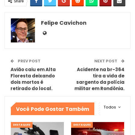
Share
Felipe Cavichon
PREV POST
NEXT POST
Avião caiu em Alta
Acidente na br-364
Floresta deixando
tira a vida de
dois mortos é
sargento da polícia
retirado do local.
militar em Rondônia.
Todos
Você Pode Gostar Também
DESTAQUES
DESTAQUES