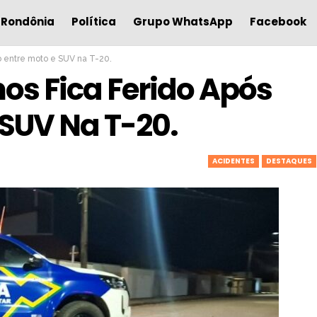
Rondônia
Política
Grupo WhatsApp
Facebook
o entre moto e SUV na T-20.
os Fica Ferido Após
 SUV Na T-20.
ACIDENTES
DESTAQUES