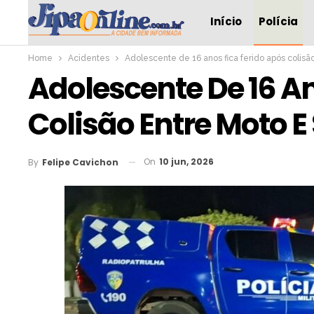
Início
Polícia
Home
Acidentes
Adolescente de 16 anos fica ferido após colisã
Adolescente De 16 An
Colisão Entre Moto E
On
10 jun, 2026
By
Felipe Cavichon