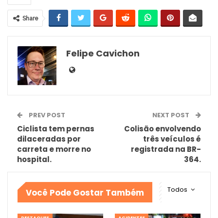
Share
Felipe Cavichon
PREV POST
NEXT POST
Ciclista tem pernas
Colisão envolvendo
dilaceradas por
três veículos é
carreta e morre no
registrada na BR-
hospital.
364.
Todos
Você Pode Gostar Também