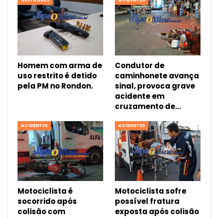
DESTAQUES
ACIDENTES
Homem com arma de
Condutor de
uso restrito é detido
caminhonete avança
pela PM no Rondon.
sinal, provoca grave
acidente em
cruzamento de…
ACIDENTES
ACIDENTES
Motociclista é
Motociclista sofre
socorrido após
possível fratura
colisão com
exposta após colisão