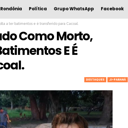
Rondônia
Política
Grupo WhatsApp
Facebook
a a ter batimentos e é transferido para Cacoal.
Dado Como Morto,
atimentos E É
coal.
DESTAQUES
JI-PARANÁ