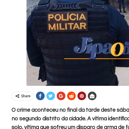
Share
O crime aconteceu no final da tarde deste sába
no segundo distrito da cidade. A vítima identif
solo, vítima que sofreu um disparo de arma de f