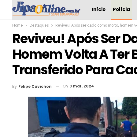
Início
Polícia
Home
Destaques
Reviveu! Após ser dado como morto, homem volt
Reviveu! Após Ser 
Homem Volta A Ter B
Transferido Para Ca
On
3 mar, 2024
By
Felipe Cavichon