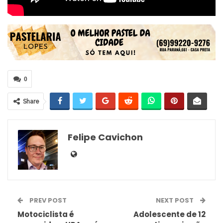
0
Share
Felipe Cavichon
PREV POST
NEXT POST
Motociclista é
Adolescente de 12