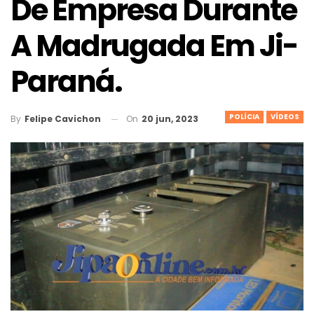
De Empresa Durante
A Madrugada Em Ji-
Paraná.
POLÍCIA
VÍDEOS
On
20 jun, 2023
By
Felipe Cavichon