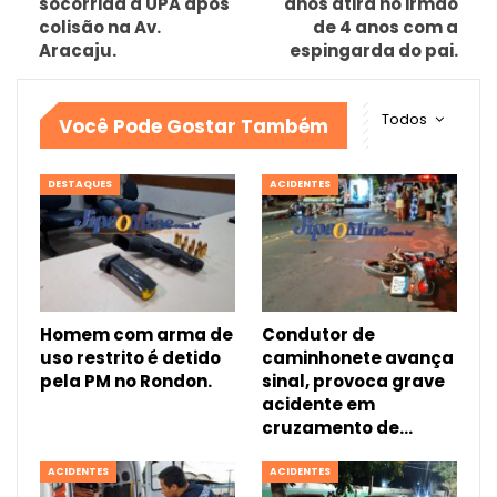
socorrida a UPA após
anos atira no irmão
colisão na Av.
de 4 anos com a
Aracaju.
espingarda do pai.
Todos
Você Pode Gostar Também
DESTAQUES
ACIDENTES
Homem com arma de
Condutor de
uso restrito é detido
caminhonete avança
pela PM no Rondon.
sinal, provoca grave
acidente em
cruzamento de…
ACIDENTES
ACIDENTES