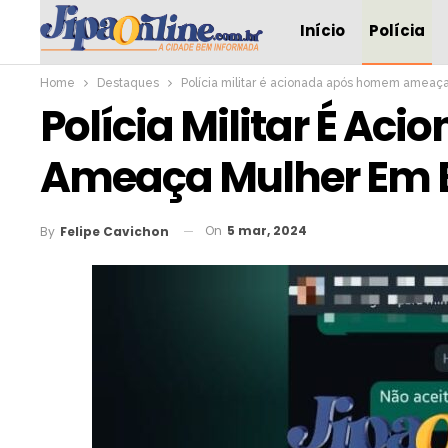
Início
Polícia
Home
Destaques
Polícia militar é acionada após homem ameaça
Polícia Militar É A
Ameaça Mulher Em B
On
5 mar, 2024
By
Felipe Cavichon