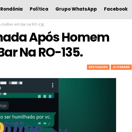
Rondônia
Política
Grupo WhatsApp
Facebook
 mulher em bar na RO-135.
cionada Após Homem
ar Na RO-135.
DESTAQUES
JI-PARANÁ