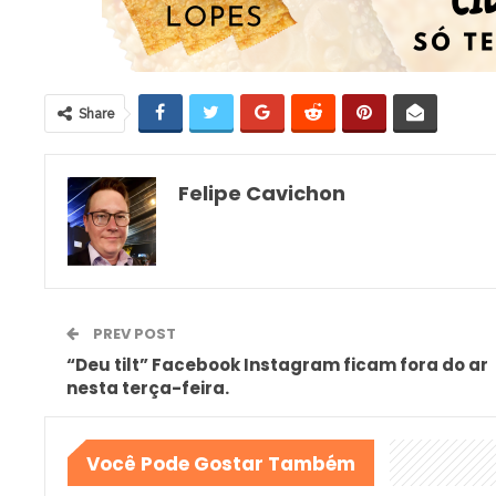
Share
Felipe Cavichon
PREV POST
“Deu tilt” Facebook Instagram ficam fora do ar
nesta terça-feira.
Você Pode Gostar Também