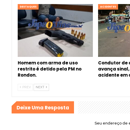
DESTAQUES
ACIDENTES
Homem com arma de uso
Condutor de
restrito é detido pela PM no
avança sinal
Rondon.
acidente em
PREV
NEXT
Deixe Uma Resposta
Seu endereço de e