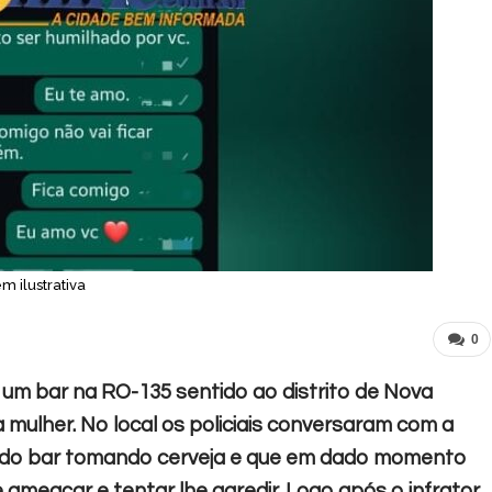
 ilustrativa
0
a um bar na RO-135 sentido ao distrito de Nova
ulher. No local os policiais conversaram com a
erido bar tomando cerveja e que em dado momento
meaçar e tentar lhe agredir. Logo após o infrator