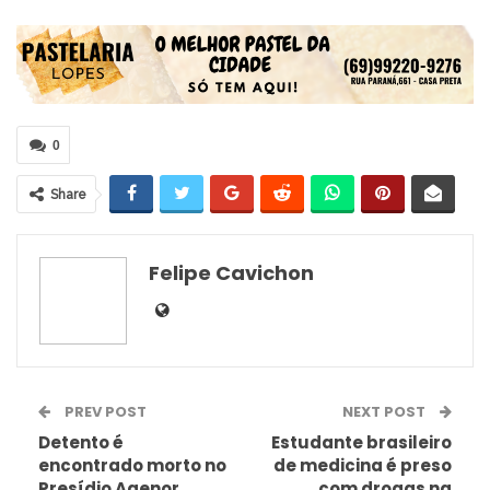
0
Share
Felipe Cavichon
PREV POST
NEXT POST
Detento é
Estudante brasileiro
encontrado morto no
de medicina é preso
Presídio Agenor
com drogas na