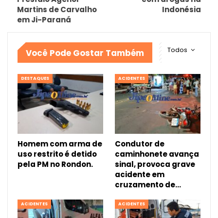
Martins de Carvalho
Indonésia
em Ji-Paraná
Todos
Você Pode Gostar Também
DESTAQUES
ACIDENTES
Homem com arma de
Condutor de
uso restrito é detido
caminhonete avança
pela PM no Rondon.
sinal, provoca grave
acidente em
cruzamento de…
ACIDENTES
ACIDENTES