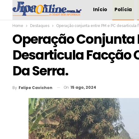
Início
Polícia
Home
Destaques
Operação conjunta entre PM e PC desarticula f
Operação Conjunta E
Desarticula Facção 
Da Serra.
On
15 ago, 2024
By
Felipe Cavichon