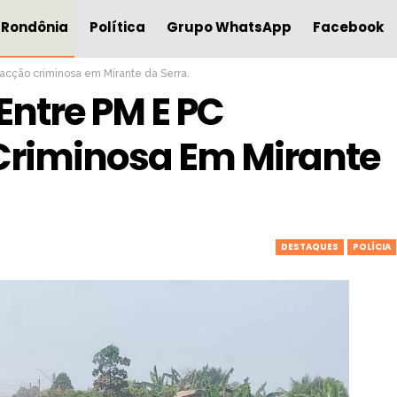
Rondônia
Política
Grupo WhatsApp
Facebook
acção criminosa em Mirante da Serra.
ntre PM E PC
Criminosa Em Mirante
DESTAQUES
POLÍCIA