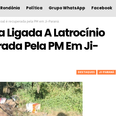
Rondônia
Política
Grupo WhatsApp
Facebook
coal é recuperada pela PM em Ji-Paraná.
 Ligada A Latrocínio
ada Pela PM Em Ji-
DESTAQUES
JI-PARANÁ