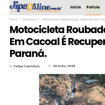
Início
Polícia
Home
Destaques
Motocicleta roubada ligada a latrocínio em Ca
Motocicleta Roubada
Em Cacoal É Recuper
Paraná.
On
26 maio, 2026
By
Felipe Cavichon