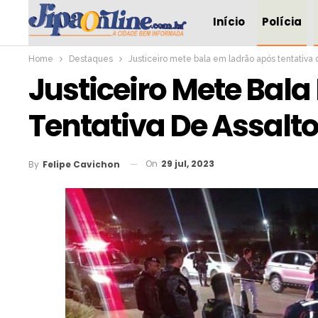
Início
Polícia
Home
Destaques
Justiceiro mete bala em ladrão após tentativa 
Justiceiro Mete Bal
Tentativa De Assalto
On
29 jul, 2023
By
Felipe Cavichon