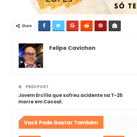
Share
Felipe Cavichon
PREV POST
Jovem Ercília que sofreu acidente na T-25
morre em Cacoal.
Você Pode Gostar Também