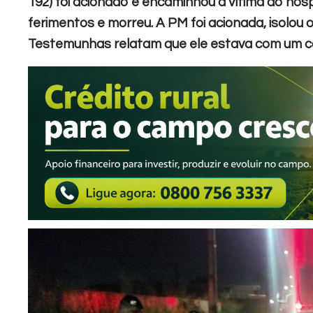
192) foi acionado e encaminhou a vítima ao hosp
ferimentos e morreu.
A PM foi acionada, isolou 
Testemunhas relatam que ele estava com um com