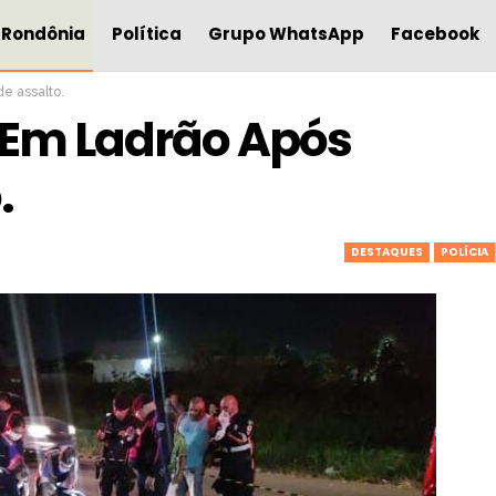
Rondônia
Política
Grupo WhatsApp
Facebook
de assalto.
a Em Ladrão Após
.
DESTAQUES
POLÍCIA