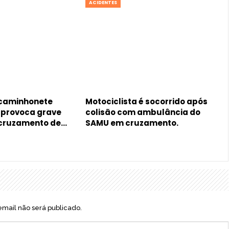
ACIDENTES
 caminhonete
Motociclista é socorrido após
, provoca grave
colisão com ambulância do
 cruzamento de…
SAMU em cruzamento.
mail não será publicado.