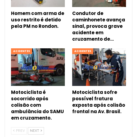
Homem com arma de
Condutor de
uso restrito é detido
caminhonete avança
pela PM no Rondon.
sinal, provoca grave
acidente em
cruzamento de…
ACIDENTES
ACIDENTES
Motociclista é
Motociclista sofre
socorrido após
possível fratura
colisão com
exposta após colisão
ambulância do SAMU
frontal na Av. Brasil.
em cruzamento.
PREV
NEXT