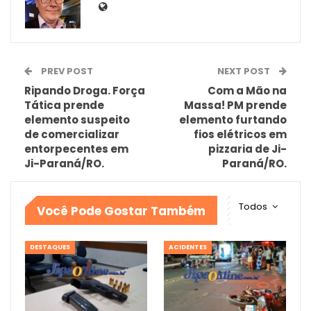
PREV POST
NEXT POST
Ripando Droga. Força
Com a Mão na
Tática prende
Massa! PM prende
elemento suspeito
elemento furtando
de comercializar
fios elétricos em
entorpecentes em
pizzaria de Ji-
Ji-Paraná/RO.
Paraná/RO.
Todos
Você Pode Gostar Também
DESTAQUES
ACIDENTES