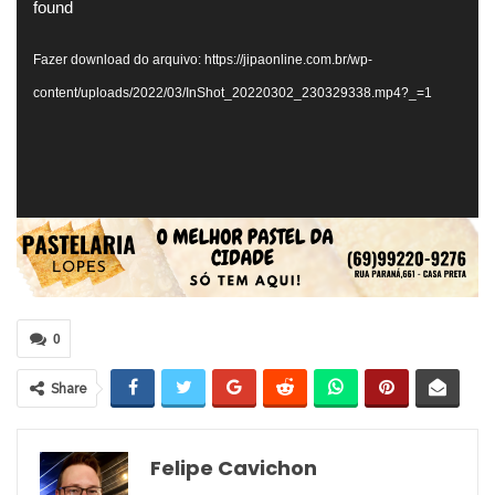
de
found
vídeo
Fazer download do arquivo: https://jipaonline.com.br/wp-
content/uploads/2022/03/InShot_20220302_230329338.mp4?_=1
0
Share
Felipe Cavichon