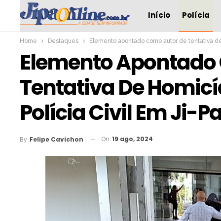
Início
Polícia
Home
Destaques
Elemento apontado como autor de tentativa de 
Elemento Apontado
Tentativa De Homicí
Polícia Civil Em Ji-P
On
19 ago, 2024
By
Felipe Cavichon