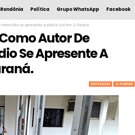
Rondônia
Política
Grupo WhatsApp
Facebook
homicídio se apresente a polícia civil em Ji-Paraná.
 Como Autor De
dio Se Apresente A
araná.
DESTAQUES
JI-PARANÁ