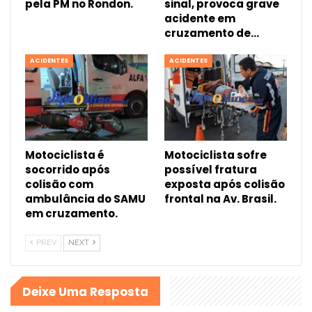
pela PM no Rondon.
sinal, provoca grave
acidente em
cruzamento de…
ACIDENTES
ACIDENTES
Motociclista é
Motociclista sofre
socorrido após
possível fratura
colisão com
exposta após colisão
ambulância do SAMU
frontal na Av. Brasil.
em cruzamento.
PREV
NEXT
Deixe Uma Resposta