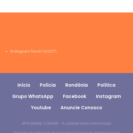
[instagram feed="20272"]
Início
Polícia
Rondônia
Política
Grupo WhatsApp
Facebook
Instagram
Youtube
Anuncie Conosco
JIPAONLINE.COM.BR - A cidade bem informada.