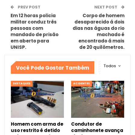
PREV POST
NEXT POST
Em 12 horas policia
Corpo de homem
militar conduz três
desaparecido á dois
pessoas com
dias nas águas do rio
mandado de prisão
machado é
em aberto para
encontrado á mais
UNISP.
de 20 quilômetros.
Todos
Você Pode Gostar Também
DESTAQUES
ACIDENTES
Homem com arma de
Condutor de
uso restrito é detido
caminhonete avança