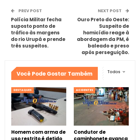
PREV POST
NEXT POST
Polícia Militar fecha
Ouro Preto do Oeste:
suposto ponto de
Suspeito de
tráfico às margens
homicídio reage à
do rio Urupá e prende
abordagem da PM, é
três suspeitos.
baleado e preso
após perseguição.
Todos
Você Pode Gostar Também
DESTAQUES
ACIDENTES
Homem com arma de
Condutor de
uso restrito é detido
caminhonete avança