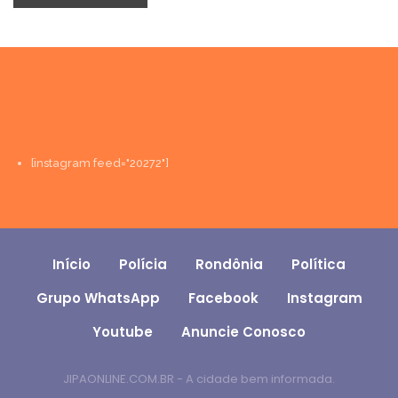
[instagram feed="20272"]
Início
Polícia
Rondônia
Política
Grupo WhatsApp
Facebook
Instagram
Youtube
Anuncie Conosco
JIPAONLINE.COM.BR - A cidade bem informada.