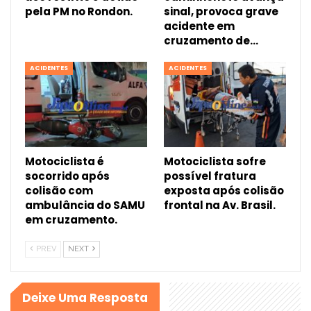
pela PM no Rondon.
sinal, provoca grave
acidente em
cruzamento de…
ACIDENTES
ACIDENTES
Motociclista é
Motociclista sofre
socorrido após
possível fratura
colisão com
exposta após colisão
ambulância do SAMU
frontal na Av. Brasil.
em cruzamento.
PREV
NEXT
Deixe Uma Resposta