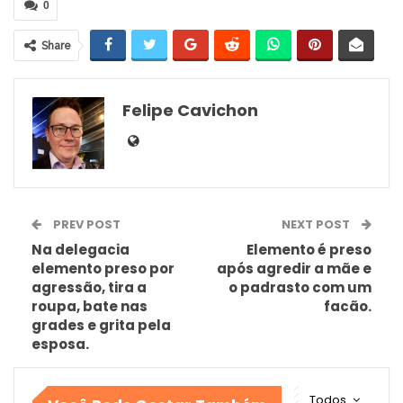
0
Share
Felipe Cavichon
PREV POST
NEXT POST
Na delegacia
Elemento é preso
elemento preso por
após agredir a mãe e
agressão, tira a
o padrasto com um
roupa, bate nas
facão.
grades e grita pela
esposa.
Todos