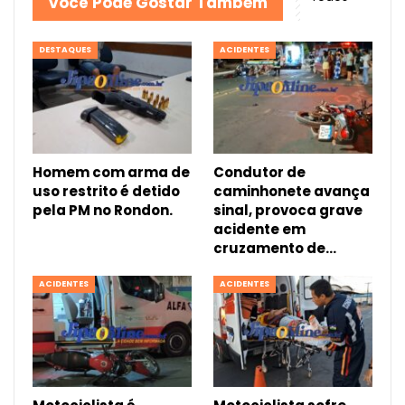
Você Pode Gostar Também
DESTAQUES
ACIDENTES
Homem com arma de
Condutor de
uso restrito é detido
caminhonete avança
pela PM no Rondon.
sinal, provoca grave
acidente em
cruzamento de…
ACIDENTES
ACIDENTES