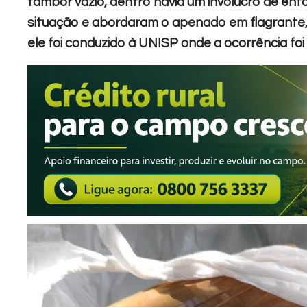
tambor vazio, dentro havia um invólucro de ent
situação e abordaram o apenado em flagrante,
ele foi conduzido à UNISP onde a ocorrência foi 