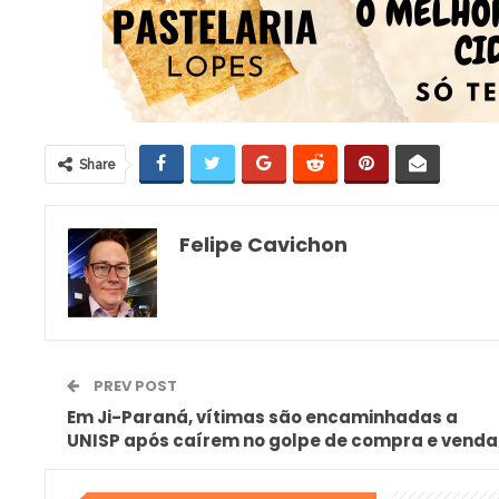
Share
Felipe Cavichon
PREV POST
Em Ji-Paraná, vítimas são encaminhadas a
UNISP após caírem no golpe de compra e venda