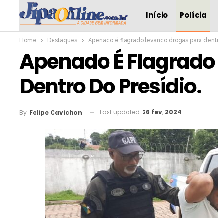
Início
Polícia
Home
Destaques
Apenado é flagrado levando drogas para dentr
Apenado É Flagrado
Dentro Do Presídio.
Last updated
26 fev, 2024
By
Felipe Cavichon