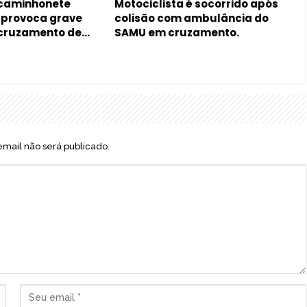
 caminhonete
Motociclista é socorrido após
, provoca grave
colisão com ambulância do
 cruzamento de…
SAMU em cruzamento.
mail não será publicado.