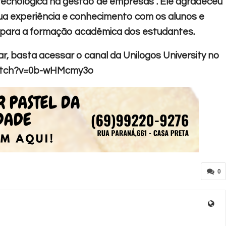
ecnológica na gestão de empresas”. Ele agradeceu
ua experiência e conhecimento com os alunos e
 para a formação acadêmica dos estudantes.
r, basta acessar o canal da Unilogos University no
/watch?v=0b-wHMcmy3o
0